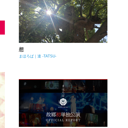
想
まほろば｜達 -TATSU-