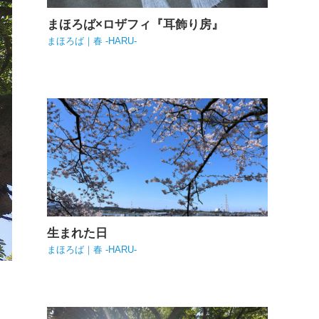
まほろば×ロザフィ『耳飾り房』
まほろば｜春 -HARU-
生まれた日
まほろば｜春 -HARU-