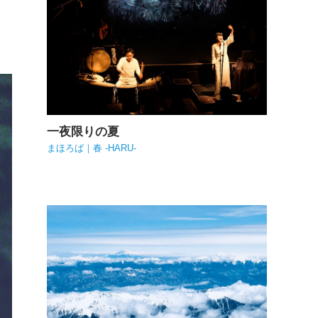
一夜限りの夏
まほろば｜春 -HARU-