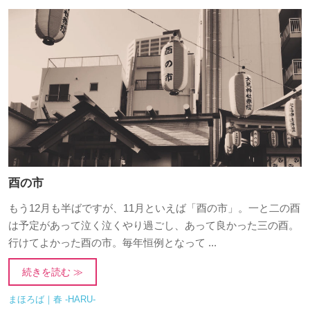
酉の市
もう12月も半ばですが、11月といえば「酉の市」。一と二の酉
は予定があって泣く泣くやり過ごし、あって良かった三の酉。
行けてよかった酉の市。毎年恒例となって ...
続きを読む ≫
まほろば｜春 -HARU-